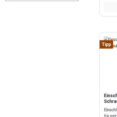
verlier
Sechsk
Tipp
Einsch
Schra
Einschl
für mi