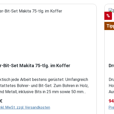
Rab
%
Tip
Bohrer-Bit-Set Makita 75-tlg. im Koffer
Dr
aktisch jede Arbeit bestens gerüstet: Umfangreich
Dr
etes Bohrer- und Bit-Set. Zum Bohren in Holz,
Ho
nd Metall, inklusive Bits in 25 mm sowie 50 mm
Aus
 Steckschlüsseleinsätze, einem Bithalter und
rüc
rer Preis:
Ve
 €
94
offer
Ab
inkl. MwSt. zzgl. Versandkosten
Pre
nsparentem Deckel, in dem jeder Artikel
Sic