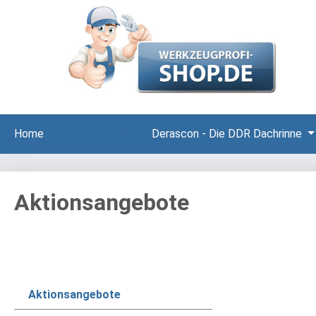
 Hauptinhalt springen
Zur Suche springen
Zur Hauptnavigation springen
Home
Aktionsangebote
Derascon - Die DDR Dachrinne
Aktionsangebote
Aktionsangebote