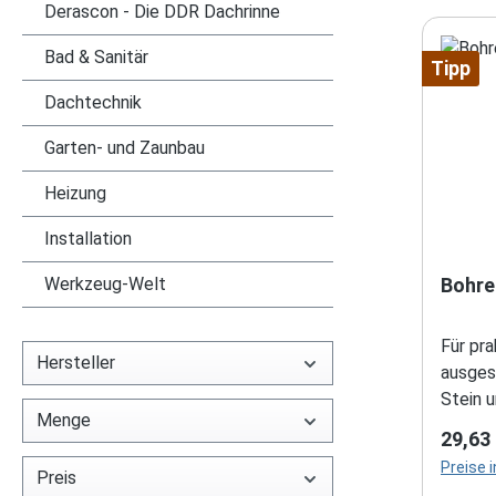
Derascon - Die DDR Dachrinne
Bad & Sanitär
Tipp
Dachtechnik
Garten- und Zaunbau
Heizung
Installation
Werkzeug-Welt
Für pr
Hersteller
ausgestatt
Stein u
Menge
Länge,
Regulä
29,63
Senker. Säuberlich geordnet in einem Kunststoffk
Preise 
Preis
mit tra