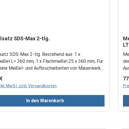
lsatz SDS-Max 2-tlg.
Me
LT
SDS-Max 2-tlg. Bestehend aus: 1 x
Me
eißel L= 360 mm, 1 x Flachmeißel 25 x 360 mm, Für
de
eine Meißel- und Aufbrucharbeiten von Mauerwerk,
Aus
und losem Gestein.
Ak
rer Preis:
Re
 €
77
mm
inkl. MwSt. zzgl. Versandkosten
Pre
Gr
In den Warenkorb