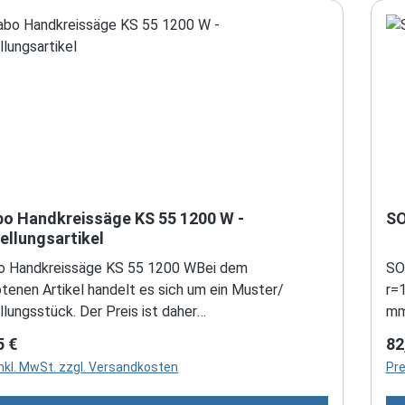
o Handkreissäge KS 55 1200 W -
SO
ellungsartikel
 Handkreissäge KS 55 1200 WBei dem
SOL
tenen Artikel handelt es sich um ein Muster/
r=
lungsstück. Der Preis ist daher
mm
ert.Nennaufnahmeleistung: 1.200 WAbgabeleistung:
°C
rer Preis:
Re
5 €
82
max. Schnitttiefe bei 90°: 55 mmmax. Schnitttiefe
1.5
inkl. MwSt. zzgl. Versandkosten
Pre
°: 39 mmSägeblatt: 160 x 20 mmschwenkbar von /
h 
/ +47°Leerlaufdrehzahl: 5.600/minDrehzahl bei
<1