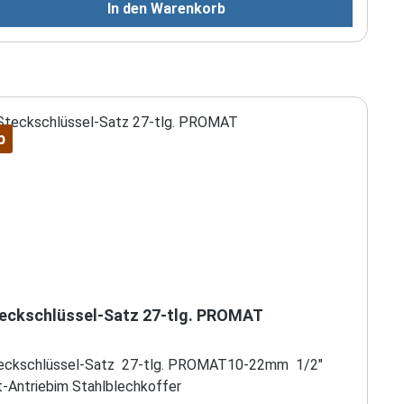
In den Warenkorb
Lieferumfang: SMART Kreuzlinienlaser, 2 x 1.5 V (AA)
tterien, Koffer, CD-Gebrauchsanweisung
p
Steckschlüssel-Satz 27-tlg. PROMAT
eckschlüssel-Satz 27-tlg. PROMAT10-22mm 1/2"
t-Antriebim Stahlblechkoffer