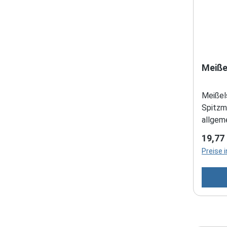
Meiße
Meißelsatz 
Spitzm
allgem
Beton 
Regulä
19,77
Preise 