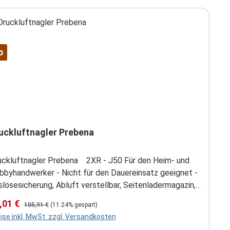
att
p
uckluftnagler Prebena
uckluftnagler Prebena 2XR - J50 Für den Heim- und
bbyhandwerker - Nicht für den Dauereinsatz geeignet -
lösesicherung, Abluft verstellbar, Seitenladermagazin,
kschlagfrei, Geräuschdämpfer, Tiefeneinstellung,
rkaufspreis:
Regulärer Preis:
,01 €
105,91 €
(11.24% gespart)
druckschutz Im Kunststoff-Transportkoffer
ise inkl. MwSt. zzgl. Versandkosten
herheits- und Warnhinweise: Das Eintreibgerät dienen