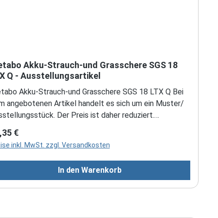
tabo Akku-Strauch-und Grasschere SGS 18
X Q - Ausstellungsartikel
tabo Akku-Strauch-und Grasschere SGS 18 LTX Q Bei
m angebotenen Artikel handelt es sich um ein Muster/
stellungsstück. Der Preis ist daher reduziert.
kuspannung: 18 VSchnittlänge Strauchmesser: 200
gulärer Preis:
,35 €
Schnittstärke Strauchmesser: 8 mmSchnittbreite
ise inkl. MwSt. zzgl. Versandkosten
asmesser: 115 mmSchnittzahl im Leerlauf: 2300/min
In den Warenkorb