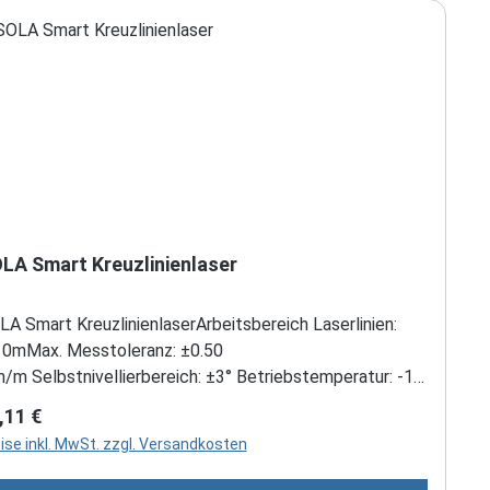
LA Smart Kreuzlinienlaser
A Smart KreuzlinienlaserArbeitsbereich Laserlinien:
10mMax. Messtoleranz: ±0.50
/m Selbstnivellierbereich: ±3° Betriebstemperatur: -10
 bis +50 °C Stativ-Aufnahme: 1/4" Stromversorgung: 2 x
gulärer Preis:
,11 €
 V Mignon (AA) Batterien Betriebsdauer (bei 20 °C): 20
ise inkl. MwSt. zzgl. Versandkosten
Laserklasse: 2, Din en 60825-1:2014 Ausgangsleistung:
.0 mW Wellenlänge: 635 nm Dimension: 97 x 71 x 85