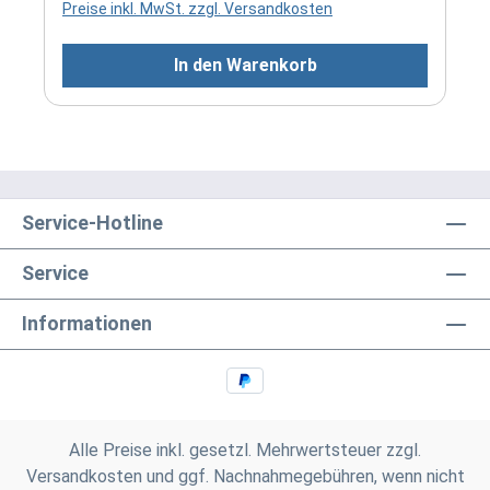
Preise inkl. MwSt. zzgl. Versandkosten
bedienende und funktionssichere
Drehwinkelblockierungmit Gewindeanschluss M
In den Warenkorb
30 x 1,5 und Klemmanschluss sind geeignet für
Heizkörper mit konventionellem Anschluss
(Thermostatventil) und für Kompaktheizkörper
mit integrierter Ventilgarnitur
Service-Hotline
Service
Informationen
Alle Preise inkl. gesetzl. Mehrwertsteuer zzgl.
Versandkosten
und ggf. Nachnahmegebühren, wenn nicht