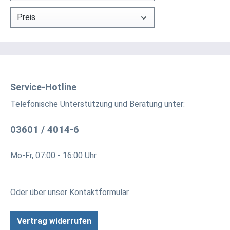
eines V
Preis
Sie das
wenn S
verbor
Anschl
maxima
Haltegr
Service-Hotline
Zeitra
Telefonische Unterstützung und Beratung unter:
Rückdr
Bearbe
03601 / 4014-6
Dämpfe
werden
Mo-Fr, 07:00 - 16:00 Uhr
Oder über unser
Kontaktformular
.
Vertrag widerrufen