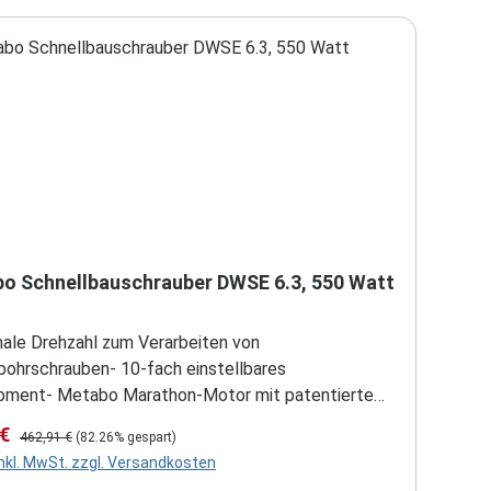
o Schnellbauschrauber DWSE 6.3, 550 Watt
male Drehzahl zum Verarbeiten von
bohrschrauben- 10-fach einstellbares
ment- Metabo Marathon-Motor mit patentiertem
chutz für lange Lebensdauer- Zweiteiliger
fspreis:
Regulärer Preis:
 €
462,91 €
(82.26% gespart)
anschlag komplett abnehmbar zum Arbeiten auf
inkl. MwSt. zzgl. Versandkosten
 Robuste Tiefenanschlag-Hülse mit vorderem Teil