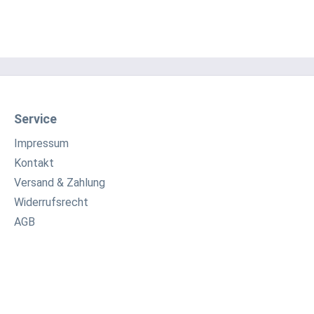
erletzungsrisikos Betriebsanleitung lesen. Halten
 Elektrowerkzeug an den isolierten Griffflächen,
ie Arbeiten ausführen, bei denen die Schraube
gene Stromleitungen oder die eigene
ussleitung treffen kann. USE 8: Beim Arbeiten mit
lem Drehmoment stets den mitgelieferten
iff verwenden. Bei Arbeiten über einen längeren
Service
um Gehörschutz tragen. Beim Arbeiten können hohe
Impressum
ehmomente auftreten. Materialien, die bei der
itung gesundheitsgefährdende Stäube oder
Kontakt
 erzeugen (z.B. Asbest), dürfen nicht bearbeitet
Versand & Zahlung
.
Widerrufsrecht
AGB