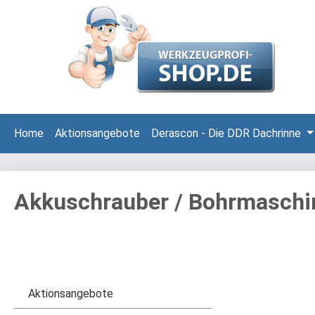
 Hauptinhalt springen
Zur Suche springen
Zur Hauptnavigation springen
Home
Aktionsangebote
Derascon - Die DDR Dachrinne
Akkuschrauber / Bohrmaschi
Aktionsangebote