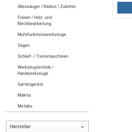
aus Alu
Allessauger / Radios / Zubehör
untersc
Werkze
Fräsen / Holz- und
Klauen
Blechbearbeitung
Lebens
Multifunktionswerkzeuge
materi
Alumin
Sägen
Wärmea
Schleif- / Trennmaschinen
zum Sc
weich 
Werkzeugtechnik /
/minNe
Handwerkzeuge
WWerkz
Gartengeräte
Gewich
Schrau
Makita
m/s² G
Metabo
dB(A)S
dB(A)M
mit Sp
Hersteller
mm) Si