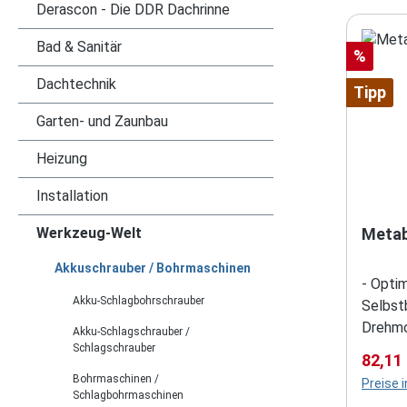
Derascon - Die DDR Dachrinne
Bad & Sanitär
Rabatt
%
Dachtechnik
Tipp
Garten- und Zaunbau
Heizung
Installation
Werkzeug-Welt
Metab
Akkuschrauber / Bohrmaschinen
- Opti
Akku-Schlagbohrschrauber
Selbst
Drehmo
Akku-Schlagschrauber /
Staubs
Schlagschrauber
Verkau
82,11
Tiefen
Bohrmaschinen /
Preise 
Sicht-
Schlagbohrmaschinen