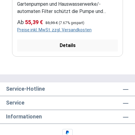
Gartenpumpen und Hauswasserwerke/-
automaten Filter schützt die Pumpe und
Beregnungsanlagen vor Beschädigungen durch
Verkaufspreis:
Regulärer Preis:
Ab
55,39 €
59,99 €
(7.67% gespart)
Sand und Schmutzpartikel Gehäuse und Deckel
Preise inkl. MwSt. zzgl. Versandkosten
aus schlagfestem Polypropylen Anschlüsse
mit Messing-Innengewinde
Details
Temperaturbeständig von 0 bis 60°C Lieferung
einschließlich waschbarem Filtereinsatz mit
Nylongewebe 80 my, gegen feinsten Sand und
Feststoffe Gartenpumpen und
Hauswasserautomaten, benötigen einen kurzen
Filter, bedingt durch ihre geringere Bauhöhe
Service-Hotline
Service
Informationen