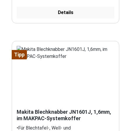
Senker. Säuberlich geordnet in einem
Kunststoffkoffer mit transparentem Deckel, in
Details
dem jeder Artikel verliersicher an einer festen
Position eingeklemmt wird.
Sechskantaufnahme: 1/4"
Tipp
Makita Blechknabber JN1601J, 1,6mm,
im MAKPAC-Systemkoffer
•Für Blechtafel-, Well- und