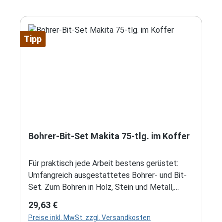
Tipp
Bohrer-Bit-Set Makita 75-tlg. im Koffer
Für praktisch jede Arbeit bestens gerüstet:
Umfangreich ausgestattetes Bohrer- und Bit-
Set. Zum Bohren in Holz, Stein und Metall,
inklusive Bits in 25 mm sowie 50 mm Länge,
Regulärer Preis:
29,63 €
Steckschlüsseleinsätze, einem Bithalter und
Preise inkl. MwSt. zzgl. Versandkosten