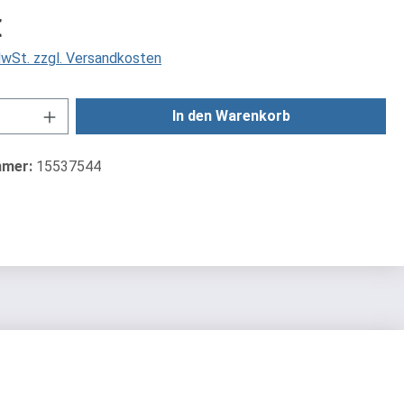
is:
€
 MwSt. zzgl. Versandkosten
Anzahl: Gib den gewünschten Wert ein od
In den Warenkorb
mmer:
15537544