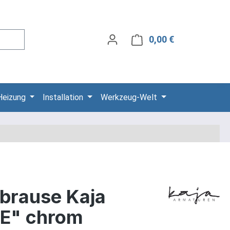
0,00 €
Warenkorb ent
Heizung
Installation
Werkzeug-Welt
brause Kaja
E" chrom