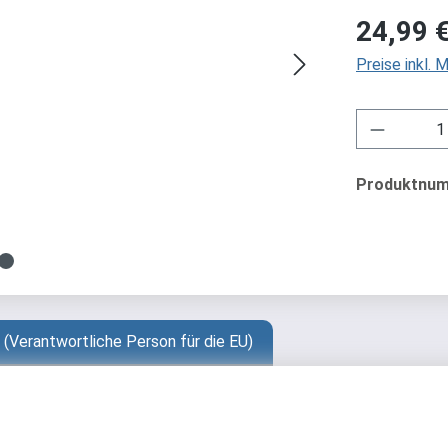
Regulärer Pre
24,99 
Preise inkl.
Produkt 
Produktnu
 (Verantwortliche Person für die EU)