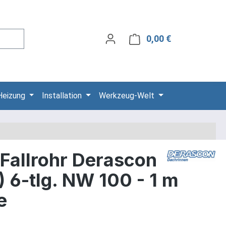
0,00 €
Warenkorb ent
Heizung
Installation
Werkzeug-Welt
Fallrohr Derascon
 6-tlg. NW 100 - 1 m
e
is: