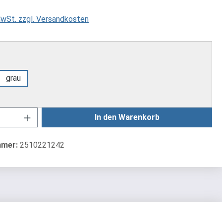
 MwSt. zzgl. Versandkosten
swählen
grau
Anzahl: Gib den gewünschten Wert ein od
In den Warenkorb
mmer:
2510221242