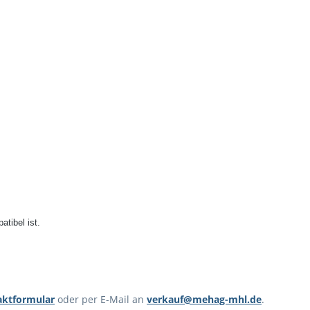
 1m
tibel ist.
aktformular
oder per E-Mail an
verkauf@mehag-mhl.de
.