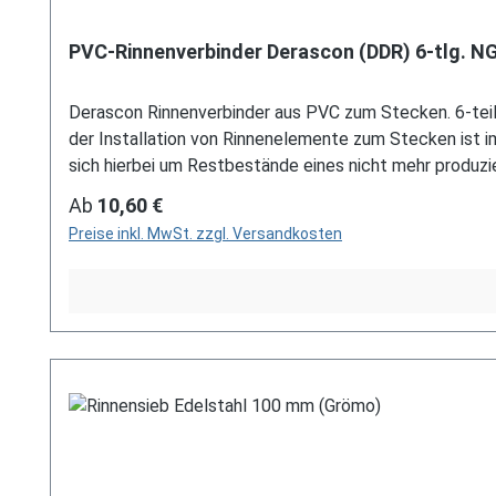
PVC-Rinnenverbinder Derascon (DDR) 6-tlg. N
Derascon Rinnenverbinder aus PVC zum Stecken. 6-teilig
der Installation von Rinnenelemente zum Stecken ist 
sich hierbei um Restbestände eines nicht mehr produ
auch telefonische für Sie bereit. Größere Artikel dieser
Regulärer Preis:
Ab
10,60 €
per E-Mail an verkauf@mehag-mhl.de.
Preise inkl. MwSt. zzgl. Versandkosten