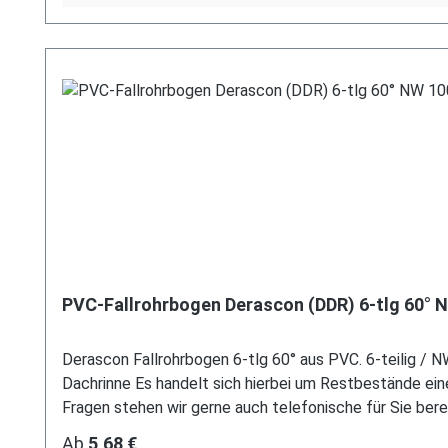
PVC-Fallrohrbogen Derascon (DDR) 6-tlg 60° 
Derascon Fallrohrbogen 6-tlg 60° aus PVC. 6-teilig / N
Dachrinne Es handelt sich hierbei um Restbestände e
Fragen stehen wir gerne auch telefonische für Sie bereit
unser Kontaktformular oder per E-Mail an verkauf@me
Regulärer Preis:
Ab
5,68 €