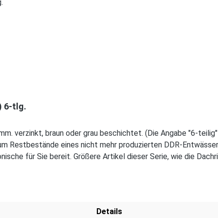
 6-tlg.
 verzinkt, braun oder grau beschichtet. (Die Angabe "6-teilig" 
ei um Restbestände eines nicht mehr produzierten DDR-Entwäs
ische für Sie bereit. Größere Artikel dieser Serie, wie die Dachri
ail an verkauf@mehag-mhl.de.
Details