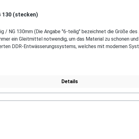
G 130 (stecken)
 / NG 130mm (Die Angabe "6-teilig" bezeichnet die Größe des Art
immer ein Gleitmittel notwendig, um das Material zu schonen un
zierten DDR-Entwässerungssystems, welches mit modernen System
 Serie, wie die Dachrinnen, sind auf Anfrage erhältlich. Schreibe
Details