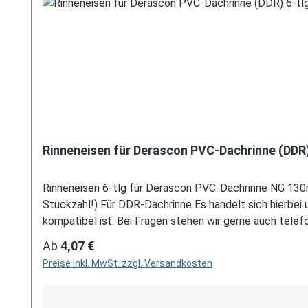
Rinneneisen für Derascon PVC-Dachrinne (DDR)
Rinneneisen 6-tlg für Derascon PVC-Dachrinne NG 130mm.
Stückzahl!) Für DDR-Dachrinne Es handelt sich hierb
kompatibel ist. Bei Fragen stehen wir gerne auch telefon
hierzu gerne über unser Kontaktformular oder per E-M
Regulärer Preis:
Ab
4,07 €
Preise inkl. MwSt. zzgl. Versandkosten