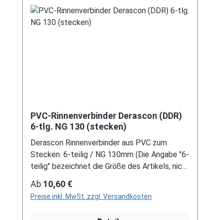
Schreiben Sie uns hierzu gerne über
unser Kontaktformular oder per E-Mail
an verkauf@mehag-mhl.de.
PVC-Rinnenverbinder Derascon (DDR)
6-tlg. NG 130 (stecken)
Derascon Rinnenverbinder aus PVC zum
Stecken. 6-teilig / NG 130mm (Die Angabe "6-
teilig" bezeichnet die Größe des Artikels, nicht
die Stückzahl!) Farben: grau / braun Bei der
Regulärer Preis:
Ab
10,60 €
Installation von Rinnenelemente zum Stecken
Preise inkl. MwSt. zzgl. Versandkosten
ist immer ein Gleitmittel notwendig, um das
Material zu schonen und Schäden zu