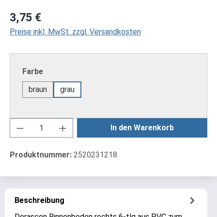
Regulärer Preis:
3,75 €
Preise inkl. MwSt. zzgl. Versandkosten
auswählen
Farbe
braun
grau
Produkt Anzahl: Gib den gewünschten Wert ei
In den Warenkorb
Produktnummer:
2520231218
Beschreibung
Derascon Rinnenboden rechts 6-tlg aus PVC zum