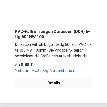
Schreiben Sie uns hierzu gerne über
unser Kontaktformular oder per E-Mail
an verkauf@mehag-mhl.de.
PVC-Fallrohrbogen Derascon (DDR) 6-
tlg 60° NW 100
Derascon Fallrohrbogen 6-tlg 60° aus PVC. 6-
teilig / NW 100mm (Die Angabe "6-teilig"
bezeichnet die Größe des Artikels, nicht die
Stückzahl!) Farben: grau / braun Für DDR-
Regulärer Preis:
Ab
5,68 €
Dachrinne Es handelt sich hierbei um
Preise inkl. MwSt. zzgl. Versandkosten
Restbestände eines nicht mehr produzierten
DDR-Entwässerungssystems, welches mit
Details
modernen Systemen nicht kompatibel ist. Bei
Fragen stehen wir gerne auch telefonische für
Sie bereit. Größere Artikel dieser Serie, wie die
Dachrinnen, sind auf Anfrage erhältlich.