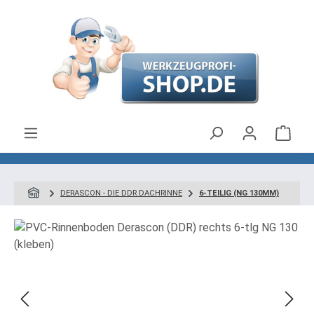
Zum Hauptinhalt springen
Ware
DERASCON - DIE DDR DACHRINNE
6-TEILIG (NG 130MM)
Bildergalerie überspringen