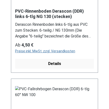
PVC-Rinnenboden Derascon (DDR)
links 6-tlg NG 130 (stecken)
Derascon Rinnenboden links 6-tlg aus PVC
zum Stecken. 6-teilig / NG 130mm (Die
Angabe "6-teilig" bezeichnet die Größe des
Artikels, nicht die Stückzahl!) Farben: grau /
Regulärer Preis:
Ab
4,50 €
braun Bei der Installation von Rinnenelemente
Preise inkl. MwSt. zzgl. Versandkosten
zum Stecken ist immer ein Gleitmittel
notwendig, um das Material zu schonen und
Details
Schäden zu vermeiden! Für DDR-Dachrinne Es
handelt sich hierbei um Restbestände eines
nicht mehr produzierten DDR-
Entwässerungssystems, welches mit
modernen Systemen nicht kompatibel ist. Bei
Fragen stehen wir gerne auch telefonische für
Sie bereit. Größere Artikel dieser Serie, wie die
Dachrinnen, sind auf Anfrage erhältlich.