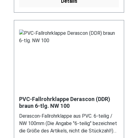
Details
vermeiden! Für DDR-Dachrinne Es handelt
sich hierbei um Restbestände eines nicht
mehr produzierten DDR-
Entwässerungssystems, welches mit
modernen Systemen nicht kompatibel ist. Bei
Fragen stehen wir gerne auch telefonische für
Sie bereit. Größere Artikel dieser Serie, wie die
Dachrinnen, sind auf Anfrage erhältlich.
Schreiben Sie uns hierzu gerne über
unser Kontaktformular oder per E-Mail
an verkauf@mehag-mhl.de.
PVC-Fallrohrklappe Derascon (DDR)
braun 6-tlg. NW 100
Derascon-Fallrohrklappe aus PVC. 6-teilig /
NW 100mm (Die Angabe "6-teilig" bezeichnet
die Größe des Artikels, nicht die Stückzahl!)