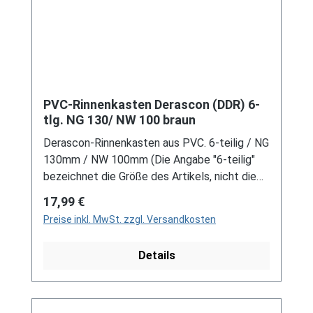
PVC-Rinnenkasten Derascon (DDR) 6-
tlg. NG 130/ NW 100 braun
Derascon-Rinnenkasten aus PVC. 6-teilig / NG
130mm / NW 100mm (Die Angabe "6-teilig"
bezeichnet die Größe des Artikels, nicht die
Stückzahl!) Farbe: Braun Für DDR-Dachrinne
Regulärer Preis:
17,99 €
Es handelt sich hierbei um Restbestände
Preise inkl. MwSt. zzgl. Versandkosten
eines nicht mehr produzierten DDR-
Entwässerungssystems, welches mit
Details
modernen Systemen nicht kompatibel ist. Bei
Fragen stehen wir gerne auch telefonische für
Sie bereit. Größere Artikel dieser Serie, wie die
Dachrinnen, sind auf Anfrage erhältlich.