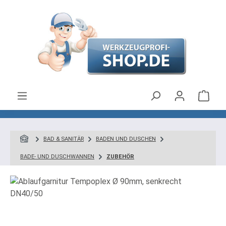
Zum Hauptinhalt springen
Ware
BAD & SANITÄR
BADEN UND DUSCHEN
BADE- UND DUSCHWANNEN
ZUBEHÖR
Bildergalerie überspringen