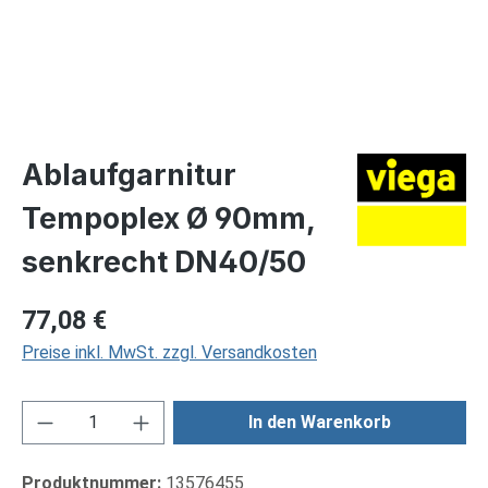
Ablaufgarnitur
Tempoplex Ø 90mm,
senkrecht DN40/50
Regulärer Preis:
77,08 €
Preise inkl. MwSt. zzgl. Versandkosten
Produkt Anzahl: Gib den gewünschten Wert ei
In den Warenkorb
Produktnummer:
13576455