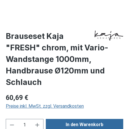
Brauseset Kaja
"FRESH" chrom, mit Vario-
Wandstange 1000mm,
Handbrause Ø120mm und
Schlauch
Regulärer Preis:
60,69 €
Preise inkl. MwSt. zzgl. Versandkosten
Produkt Anzahl: Gib den gewünschten Wert ei
In den Warenkorb