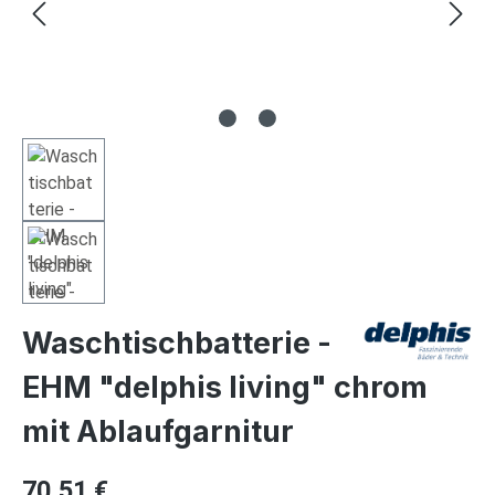
Waschtischbatterie -
EHM "delphis living" chrom
mit Ablaufgarnitur
Regulärer Preis:
70,51 €