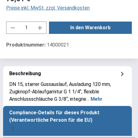
Preise inkl. MwSt. zzgl. Versandkosten
Produkt Anzahl: Gib den gewünschten Wert ei
In den Warenkorb
Produktnummer:
14000021
Beschreibung
DN 15, starrer Gussauslauf, Ausladung 120 mm,
Zugknopf-Ablaufgarnitur G 1 1/4“, flexible
Anschlussschläuche G 3/8“, integrie…
Mehr
Compliance-Details für dieses Produkt
(Verantwortliche Person für die EU)