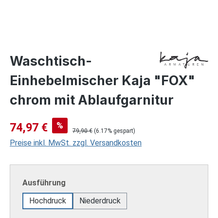
Waschtisch-
Einhebelmischer Kaja "FOX"
chrom mit Ablaufgarnitur
Verkaufspreis:
%
74,97 €
Regulärer Preis:
79,90 €
(6.17% gespart)
Preise inkl. MwSt. zzgl. Versandkosten
auswählen
Ausführung
Hochdruck
Niederdruck