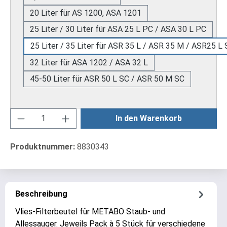
20 Liter für AS 1200, ASA 1201
25 Liter / 30 Liter für ASA 25 L PC / ASA 30 L PC
25 Liter / 35 Liter für ASR 35 L / ASR 35 M / ASR25 L
32 Liter für ASA 1202 / ASA 32 L
45-50 Liter für ASR 50 L SC / ASR 50 M SC
Produkt Anzahl: Gib den gewünschten Wert ei
In den Warenkorb
Produktnummer:
8830343
Beschreibung
Vlies-Filterbeutel für METABO Staub- und
Allessauger. Jeweils Pack à 5 Stück für verschiedene