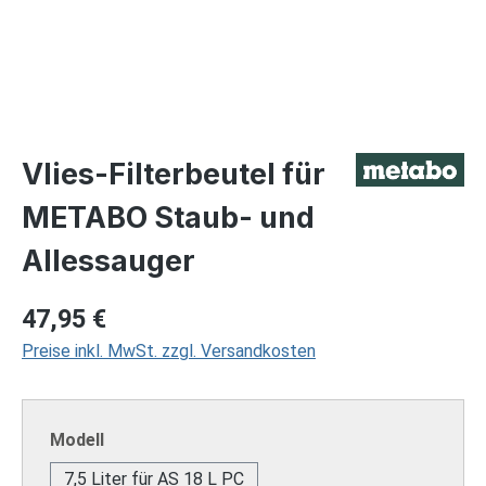
Vlies-Filterbeutel für
METABO Staub- und
Allessauger
Regulärer Preis:
47,95 €
Preise inkl. MwSt. zzgl. Versandkosten
auswählen
Modell
7,5 Liter für AS 18 L PC