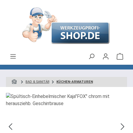
Zum Hauptinhalt springen
Ware
BAD & SANITÄR
KÜCHEN-ARMATUREN
Bildergalerie überspringen