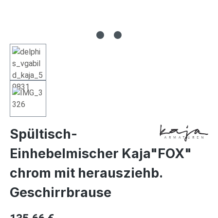
Spültisch-
Einhebelmischer Kaja"FOX"
chrom mit herausziehb.
Geschirrbrause
Regulärer Preis: