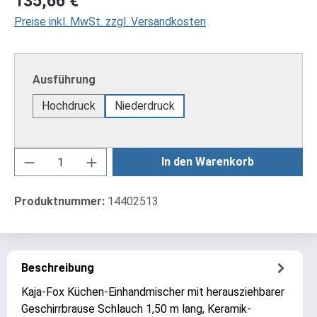
135,66 €
Preise inkl. MwSt. zzgl. Versandkosten
auswählen
Ausführung
Hochdruck
Niederdruck
Produkt Anzahl: Gib den gewünschten Wert ei
In den Warenkorb
Produktnummer:
14402513
Beschreibung
Kaja-Fox Küchen-Einhandmischer mit herausziehbarer
Geschirrbrause Schlauch 1,50 m lang, Keramik-