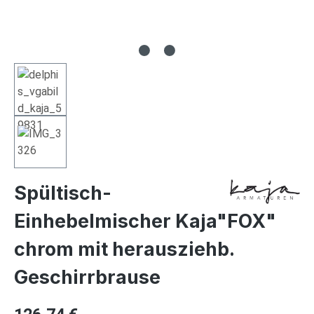
Spültisch-
Einhebelmischer Kaja"FOX"
chrom mit herausziehb.
Geschirrbrause
Regulärer Preis: