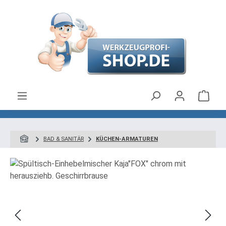
Zum Hauptinhalt springen
Ware
BAD & SANITÄR
KÜCHEN-ARMATUREN
Bildergalerie überspringen