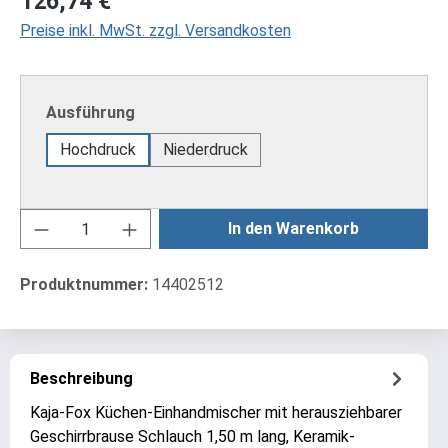
126,74 €
Preise inkl. MwSt. zzgl. Versandkosten
auswählen
Ausführung
Hochdruck
Niederdruck
Produkt Anzahl: Gib den gewünschten Wert ei
In den Warenkorb
Produktnummer:
14402512
Beschreibung
Kaja-Fox Küchen-Einhandmischer mit herausziehbarer
Geschirrbrause Schlauch 1,50 m lang, Keramik-