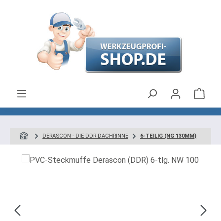
Zum Hauptinhalt springen
Ware
DERASCON - DIE DDR DACHRINNE
6-TEILIG (NG 130MM)
Bildergalerie überspringen