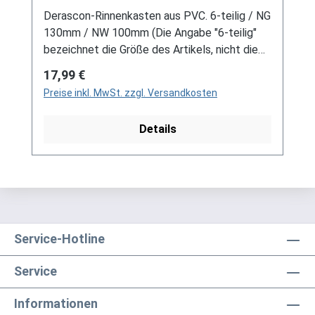
Derascon-Rinnenkasten aus PVC. 6-teilig / NG
130mm / NW 100mm (Die Angabe "6-teilig"
bezeichnet die Größe des Artikels, nicht die
Stückzahl!) Farbe: Braun Für DDR-Dachrinne
Regulärer Preis:
17,99 €
Es handelt sich hierbei um Restbestände
Preise inkl. MwSt. zzgl. Versandkosten
eines nicht mehr produzierten DDR-
Entwässerungssystems, welches mit
Details
modernen Systemen nicht kompatibel ist. Bei
Fragen stehen wir gerne auch telefonische für
Sie bereit. Größere Artikel dieser Serie, wie die
Dachrinnen, sind auf Anfrage erhältlich.
Schreiben Sie uns hierzu gerne über
unser Kontaktformular oder per E-Mail
an verkauf@mehag-mhl.de.
Service-Hotline
Service
Informationen