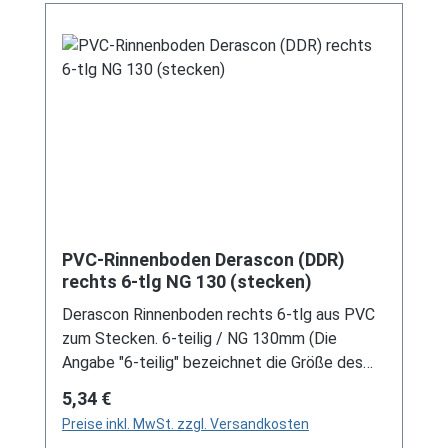
PVC-Rinnenboden Derascon (DDR)
rechts 6-tlg NG 130 (stecken)
Derascon Rinnenboden rechts 6-tlg aus PVC
zum Stecken. 6-teilig / NG 130mm (Die
Angabe "6-teilig" bezeichnet die Größe des
Artikels, nicht die Stückzahl!) Farben: grau /
Regulärer Preis:
5,34 €
braun Bei der Installation von Rinnenelemente
Preise inkl. MwSt. zzgl. Versandkosten
zum Stecken ist immer ein Gleitmittel