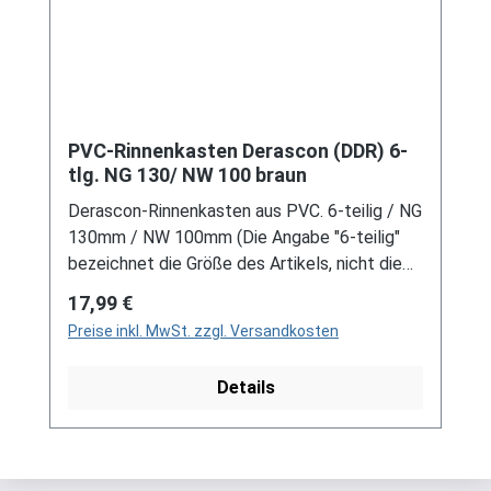
PVC-Rinnenkasten Derascon (DDR) 6-
tlg. NG 130/ NW 100 braun
Derascon-Rinnenkasten aus PVC. 6-teilig / NG
130mm / NW 100mm (Die Angabe "6-teilig"
bezeichnet die Größe des Artikels, nicht die
Stückzahl!) Farbe: Braun Für DDR-Dachrinne
Regulärer Preis:
17,99 €
Es handelt sich hierbei um Restbestände
Preise inkl. MwSt. zzgl. Versandkosten
eines nicht mehr produzierten DDR-
Entwässerungssystems, welches mit
Details
modernen Systemen nicht kompatibel ist. Bei
Fragen stehen wir gerne auch telefonische für
Sie bereit. Größere Artikel dieser Serie, wie die
Dachrinnen, sind auf Anfrage erhältlich.