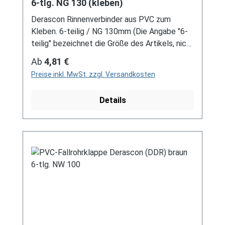
6-tlg. NG 130 (kleben)
Derascon Rinnenverbinder aus PVC zum
Kleben. 6-teilig / NG 130mm (Die Angabe "6-
teilig" bezeichnet die Größe des Artikels, nicht
die Stückzahl!) Farben: grau / braun Für DDR-
Regulärer Preis:
Ab
4,81 €
Dachrinne Es handelt sich hierbei um
Preise inkl. MwSt. zzgl. Versandkosten
Restbestände eines nicht mehr produzierten
DDR-Entwässerungssystems, welches mit
Details
modernen Systemen nicht kompatibel ist. Bei
Fragen stehen wir gerne auch telefonische für
Sie bereit. Größere Artikel dieser Serie, wie die
Dachrinnen, sind auf Anfrage erhältlich.
Schreiben Sie uns hierzu gerne über
unser Kontaktformular oder per E-Mail
an verkauf@mehag-mhl.de.