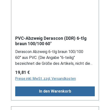
PVC-Abzweig Derascon (DDR) 6-tlg
braun 100/100 60°
Derascon Abzweig 6-tlg braun 100/100
60° aus PVC. (Die Angabe "6-teilig"
bezeichnet die Größe des Artikels, nicht die
Stückzahl!) Für DDR-Dachrinne Es handelt
Regulärer Preis:
19,81 €
sich hierbei um Restbestände eines nicht
Preise inkl. MwSt. zzgl. Versandkosten
mehr produzierten DDR-
Entwässerungssystems, welches mit
In den Warenkorb
modernen Systemen nicht kompatibel ist. Bei
Fragen stehen wir gerne auch telefonische für
Sie bereit. Größere Artikel dieser Serie, wie die