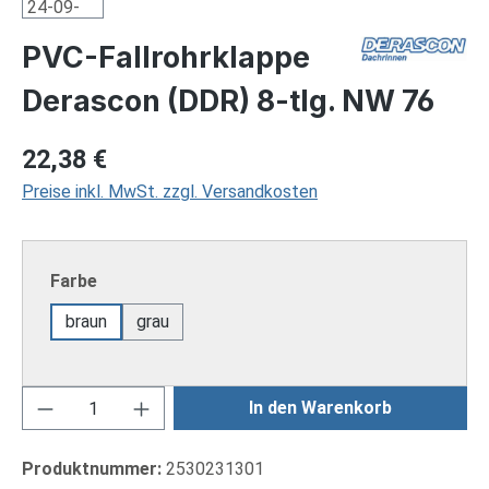
PVC-Fallrohrklappe
Derascon (DDR) 8-tlg. NW 76
Regulärer Preis:
22,38 €
Preise inkl. MwSt. zzgl. Versandkosten
auswählen
Farbe
braun
grau
Produkt Anzahl: Gib den gewünschten Wert ei
In den Warenkorb
Produktnummer:
2530231301