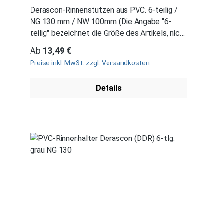
Derascon-Rinnenstutzen aus PVC. 6-teilig /
NG 130 mm / NW 100mm (Die Angabe "6-
teilig" bezeichnet die Größe des Artikels, nicht
die Stückzahl!) Farben: grau / braun Für DDR-
Regulärer Preis:
Ab
13,49 €
Dachrinne Es handelt sich hierbei um
Preise inkl. MwSt. zzgl. Versandkosten
Restbestände eines nicht mehr produzierten
DDR-Entwässerungssystems, welches mit
Details
modernen Systemen nicht kompatibel ist. Bei
Fragen stehen wir gerne auch telefonische für
Sie bereit. Größere Artikel dieser Serie, wie die
Dachrinnen, sind auf Anfrage erhältlich.
Schreiben Sie uns hierzu gerne über
unser Kontaktformular oder per E-Mail
an verkauf@mehag-mhl.de.