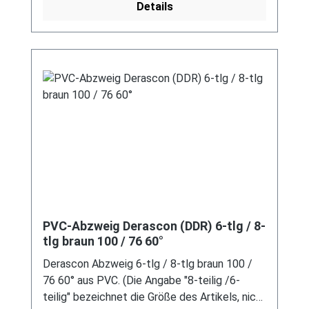
Details
modernen Systemen nicht kompatibel ist. Bei
Fragen stehen wir gerne auch telefonische für
Sie bereit. Größere Artikel dieser Serie, wie die
Dachrinnen, sind auf Anfrage erhältlich.
Schreiben Sie uns hierzu gerne über
unser Kontaktformular oder per E-Mail
an verkauf@mehag-mhl.de.
PVC-Abzweig Derascon (DDR) 6-tlg / 8-
tlg braun 100 / 76 60°
Derascon Abzweig 6-tlg / 8-tlg braun 100 /
76 60° aus PVC. (Die Angabe "8-teilig /6-
teilig" bezeichnet die Größe des Artikels, nicht