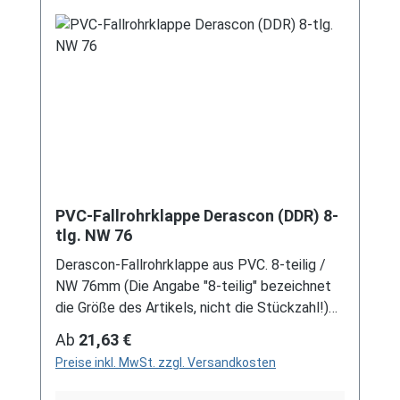
Dachrinnen, sind auf Anfrage erhältlich.
Schreiben Sie uns hierzu gerne über
unser Kontaktformular oder per E-Mail
an verkauf@mehag-mhl.de.
PVC-Fallrohrklappe Derascon (DDR) 8-
tlg. NW 76
Derascon-Fallrohrklappe aus PVC. 8-teilig /
NW 76mm (Die Angabe "8-teilig" bezeichnet
die Größe des Artikels, nicht die Stückzahl!)
Farben: grau / braun Für DDR-Dachrinne Es
Regulärer Preis:
Ab
21,63 €
handelt sich hierbei um Restbestände eines
Preise inkl. MwSt. zzgl. Versandkosten
nicht mehr produzierten DDR-
Entwässerungssystems, welches mit