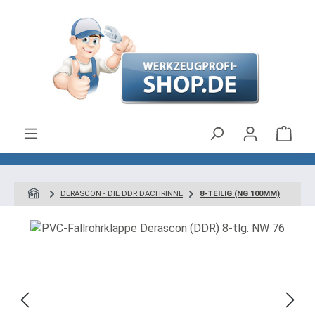
Zum Hauptinhalt springen
Ware
DERASCON - DIE DDR DACHRINNE
8-TEILIG (NG 100MM)
Bildergalerie überspringen