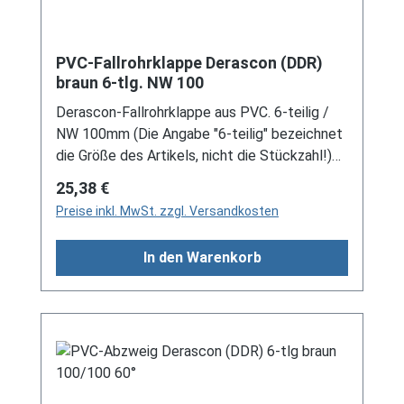
PVC-Fallrohrklappe Derascon (DDR)
braun 6-tlg. NW 100
Derascon-Fallrohrklappe aus PVC. 6-teilig /
NW 100mm (Die Angabe "6-teilig" bezeichnet
die Größe des Artikels, nicht die Stückzahl!)
Für DDR-Dachrinne Es handelt sich hierbei um
Regulärer Preis:
25,38 €
Restbestände eines nicht mehr produzierten
Preise inkl. MwSt. zzgl. Versandkosten
DDR-Entwässerungssystems, welches mit
modernen Systemen nicht kompatibel ist. Bei
In den Warenkorb
Fragen stehen wir gerne auch telefonische für
Sie bereit. Größere Artikel dieser Serie, wie die
Dachrinnen, sind auf Anfrage erhältlich.
Schreiben Sie uns hierzu gerne über
unser Kontaktformular oder per E-Mail
an verkauf@mehag-mhl.de.