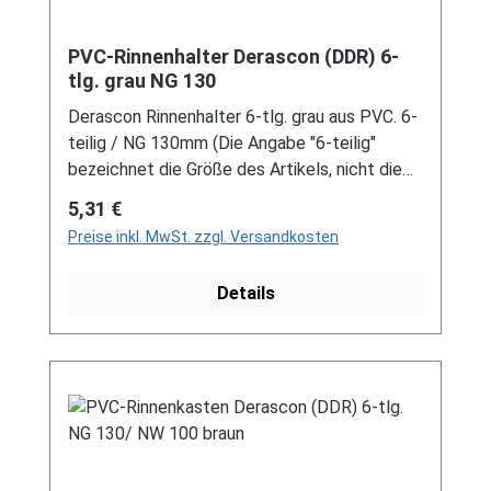
PVC-Rinnenhalter Derascon (DDR) 6-
tlg. grau NG 130
Derascon Rinnenhalter 6-tlg. grau aus PVC. 6-
teilig / NG 130mm (Die Angabe "6-teilig"
bezeichnet die Größe des Artikels, nicht die
Stückzahl!) Für DDR-Dachrinne Es handelt
Regulärer Preis:
5,31 €
sich hierbei um Restbestände eines nicht
Preise inkl. MwSt. zzgl. Versandkosten
mehr produzierten DDR-
Entwässerungssystems, welches mit
Details
modernen Systemen nicht kompatibel ist. Bei
Fragen stehen wir gerne auch telefonische für
Sie bereit. Größere Artikel dieser Serie, wie die
Dachrinnen, sind auf Anfrage erhältlich.
Schreiben Sie uns hierzu gerne über
unser Kontaktformular oder per E-Mail
an verkauf@mehag-mhl.de.