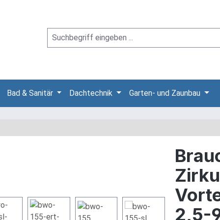
Bad & Sanitär
Dachtechnik
Garten- und Zaunbau
Brau
Zirk
Vort
2,5-