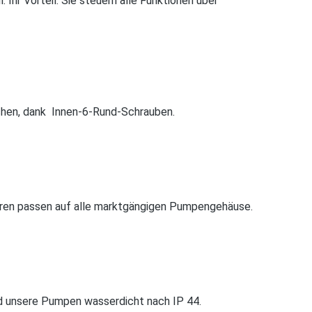
Ihr Vorteil: Sie steuern alle Funktionen über
hen, dank ­ Innen-6-Rund-Schrauben.
ren passen auf alle marktgängigen Pumpengehäuse.
nd unsere Pumpen wasser­dicht nach IP 44.