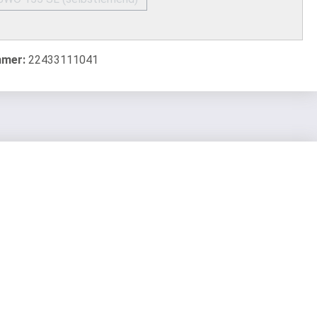
(Diese Option ist zurzeit nicht verfügbar.)
mmer:
22433111041