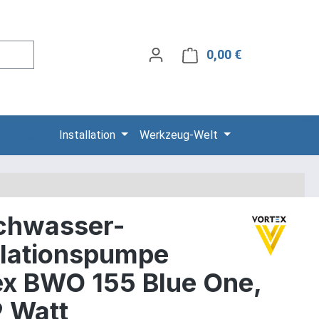
0,00 €
Warenkorb ent
Heizung
Installation
Werkzeug-Welt
chwasser-
ulationspumpe
ex BWO 155 Blue One,
9 Watt