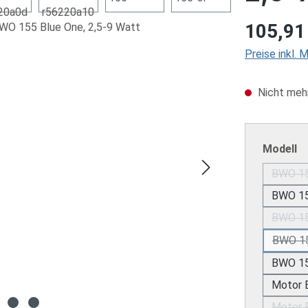
Regulärer Pre
105,91
Preise inkl.
Nicht mehr
a
Modell
BWO 15
BWO 15
BWO 15
BWO 15
BWO 15
Motor 
Motor 